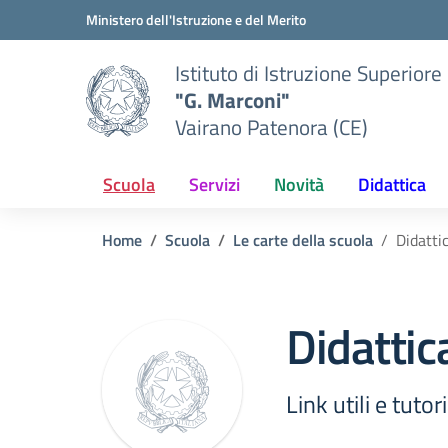
Vai ai contenuti
Vai al menu di navigazione
Vai al footer
Ministero dell'Istruzione e del Merito
Istituto di Istruzione Superiore
"G. Marconi"
Vairano Patenora (CE)
Scuola
Servizi
Novità
Didattica
Home
Scuola
Le carte della scuola
Didatti
Didattic
Link utili e tutori