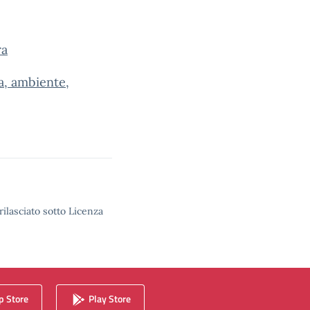
ra
a, ambiente,
rilasciato sotto Licenza
 Store
Play Store