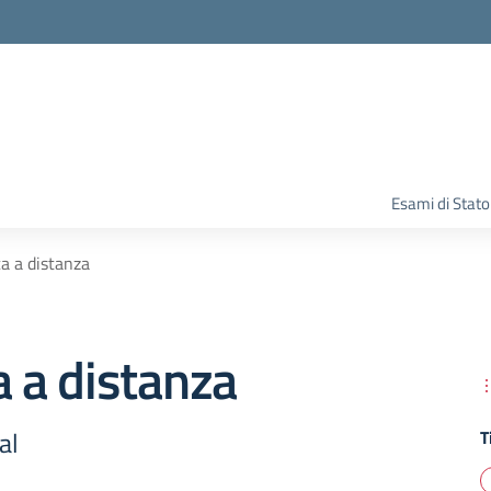
Esami di Stato
ca a distanza
a a distanza
al
T