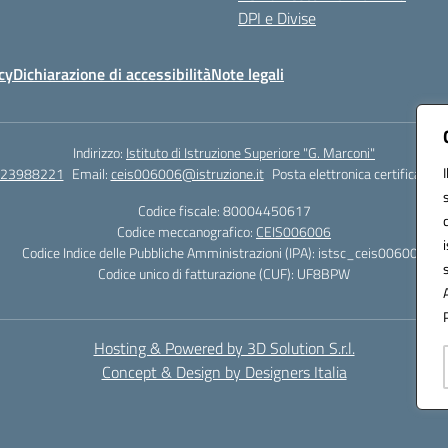
DPI e Divise
cy
Dichiarazione di accessibilità
Note legali
Indirizzo:
Istituto di Istruzione Superiore "G. Marconi"
823988221
Email:
ceis006006@istruzione.it
Posta elettronica certificata (
Codice fiscale: 80004450617
Codice meccanografico:
CEIS006006
Codice Indice delle Pubbliche Amministrazioni (IPA): istsc_ceis006006
Codice unico di fatturazione (CUF): UF8BPW
Hosting & Powered by 3D Solution S.r.l.
Concept & Design by Designers Italia