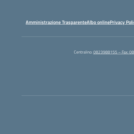
Amministrazione Trasparente
Albo online
Privacy Poli
Centralino:
0823988155 – Fax: 0