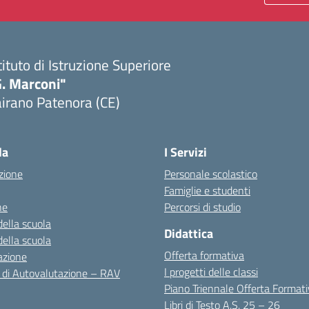
tituto di Istruzione Superiore
G. Marconi"
irano Patenora (CE)
Visita la pagina iniziale della scuola
la
I Servizi
zione
Personale scolastico
Famiglie e studenti
ne
Percorsi di studio
della scuola
Didattica
della scuola
Offerta formativa
azione
I progetti delle classi
 di Autovalutazione – RAV
Piano Triennale Offerta Format
Libri di Testo A.S. 25 – 26