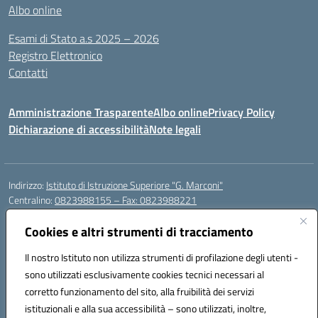
Albo online
Esami di Stato a.s 2025 – 2026
Registro Elettronico
Contatti
Amministrazione Trasparente
Albo online
Privacy Policy
Dichiarazione di accessibilità
Note legali
Indirizzo:
Istituto di Istruzione Superiore "G. Marconi"
Centralino:
0823988155 – Fax: 0823988221
Email:
ceis006006@istruzione.it
Posta elettronica certificata (PEC):
Cookies e altri strumenti di tracciamento
ceis006006@pec.istruzione.it
Codice fiscale: 80004450617
Il nostro Istituto non utilizza strumenti di profilazione degli utenti -
Codice meccanografico:
CEIS006006
sono utilizzati esclusivamente cookies tecnici necessari al
Codice Indice delle Pubbliche Amministrazioni (IPA): istsc_ceis006006
corretto funzionamento del sito, alla fruibilità dei servizi
Codice unico di fatturazione (CUF): UF8BPW
istituzionali e alla sua accessibilità – sono utilizzati, inoltre,