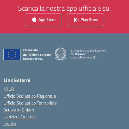
Scarica la nostra app ufficiale su:
App Store
Play Store
Istituto di Istruzione Superiore
"G. Marconi"
Vairano Patenora (CE)
— Visita la pagina iniziale della scuola
Link Esterni
MIUR
Ufficio Scolastico Regionale
Ufficio Scolastico Territoriale
Scuola in Chiaro
Iscrizioni On Line
Invalsi