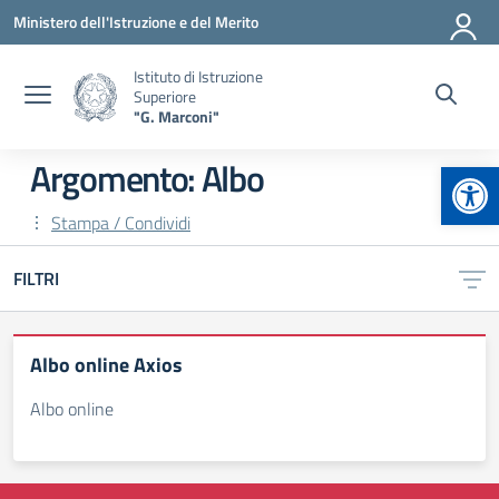
Vai ai contenuti
Vai al menu di navigazione
Vai al footer
Ministero dell'Istruzione e del Merito
Istituto di Istruzione
Superiore
"G. Marconi"
Apr
Argomento: Albo
Stampa / Condividi
FILTRI
Albo online Axios
Albo online