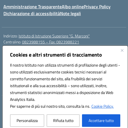
Amministrazione Trasparente
Albo online
Privacy Policy
Dichiarazione di accessibilità
Note legali
Indirizzo:
Istituto di Istruzione Superiore "G. Marconi"
Centralino:
0823988155 – Fax: 0823988221
Email:
ceis006006@istruzione.it
Posta elettronica certificata (PEC):
Cookies e altri strumenti di tracciamento
ceis006006@pec.istruzione.it
Codice fiscale: 80004450617
Il nostro Istituto non utilizza strumenti di profilazione degli utenti -
Codice meccanografico:
CEIS006006
sono utilizzati esclusivamente cookies tecnici necessari al
Codice Indice delle Pubbliche Amministrazioni (IPA): istsc_ceis006006
corretto funzionamento del sito, alla fruibilità dei servizi
Codice unico di fatturazione (CUF): UF8BPW
istituzionali e alla sua accessibilità – sono utilizzati, inoltre,
strumenti statistici anonimizzati messi a disposizione da Web
Analytics Italia.
Hosting & Powered by 3D Solution S.r.l.
Per saperne di più sul nostro sito, consulta la ns.
Cookie Policy.
Concept & Design by Designers Italia
Personalizza
Rifiuta tutto
Accettare tutto