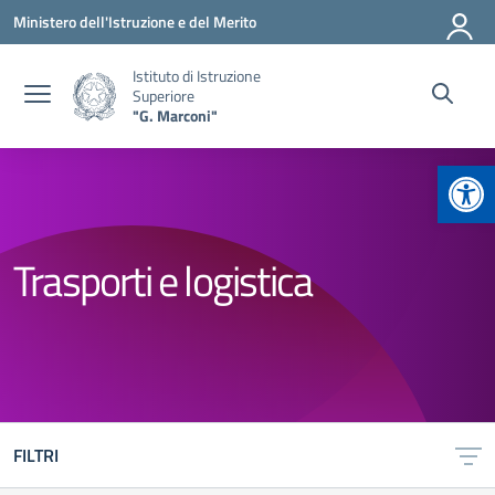
Vai ai contenuti
Vai al menu di navigazione
Vai al footer
Ministero dell'Istruzione e del Merito
Istituto di Istruzione
Superiore
"G. Marconi"
Apr
Trasporti e logistica
FILTRI