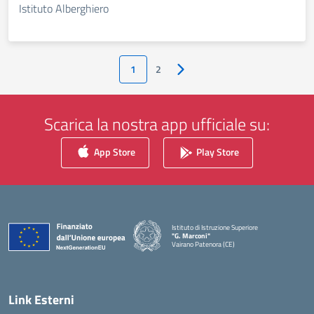
Istituto Alberghiero
1
2
Pagina successiva
Scarica la nostra app ufficiale su:
App Store
Play Store
Istituto di Istruzione Superiore
"G. Marconi"
Vairano Patenora (CE)
— Visita la pagina iniziale della scuola
Link Esterni