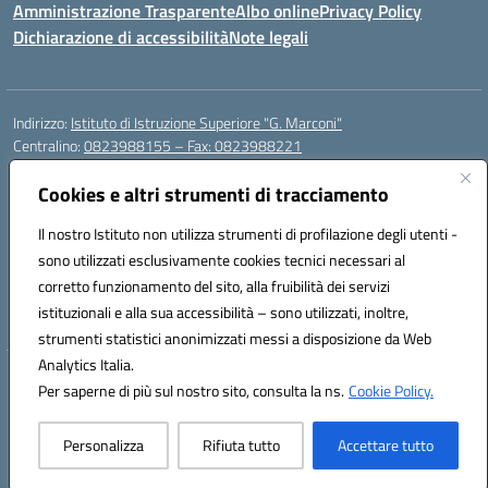
Amministrazione Trasparente
Albo online
Privacy Policy
Dichiarazione di accessibilità
Note legali
Indirizzo:
Istituto di Istruzione Superiore "G. Marconi"
Centralino:
0823988155 – Fax: 0823988221
Email:
ceis006006@istruzione.it
Posta elettronica certificata (PEC):
Cookies e altri strumenti di tracciamento
ceis006006@pec.istruzione.it
Codice fiscale: 80004450617
Il nostro Istituto non utilizza strumenti di profilazione degli utenti -
Codice meccanografico:
CEIS006006
sono utilizzati esclusivamente cookies tecnici necessari al
Codice Indice delle Pubbliche Amministrazioni (IPA): istsc_ceis006006
corretto funzionamento del sito, alla fruibilità dei servizi
Codice unico di fatturazione (CUF): UF8BPW
istituzionali e alla sua accessibilità – sono utilizzati, inoltre,
strumenti statistici anonimizzati messi a disposizione da Web
Analytics Italia.
Hosting & Powered by 3D Solution S.r.l.
Per saperne di più sul nostro sito, consulta la ns.
Cookie Policy.
Concept & Design by Designers Italia
Personalizza
Rifiuta tutto
Accettare tutto