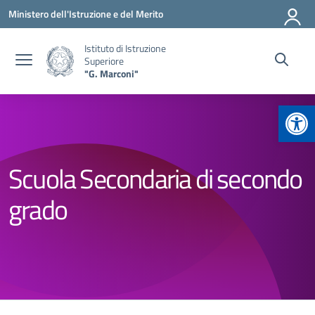
Vai ai contenuti
Vai al menu di navigazione
Vai al footer
Ministero dell'Istruzione e del Merito
Istituto di Istruzione
Superiore
"G. Marconi"
Apr
Scuola Secondaria di secondo
grado