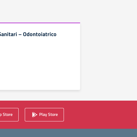
Sanitari – Odontoiatrico
 Store
Play Store