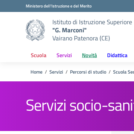
Vai ai contenuti
Vai al menu di navigazione
Vai al footer
Ministero dell'Istruzione e del Merito
Istituto di Istruzione Superiore
"G. Marconi"
Vairano Patenora (CE)
Scuola
Servizi
Novità
Didattica
Home
Servizi
Percorsi di studio
Scuola Se
Servizi socio-sani