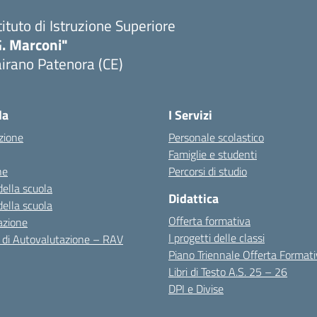
tituto di Istruzione Superiore
G. Marconi"
irano Patenora (CE)
Visita la pagina iniziale della scuola
la
I Servizi
zione
Personale scolastico
Famiglie e studenti
ne
Percorsi di studio
della scuola
Didattica
della scuola
Offerta formativa
azione
I progetti delle classi
 di Autovalutazione – RAV
Piano Triennale Offerta Format
Libri di Testo A.S. 25 – 26
DPI e Divise