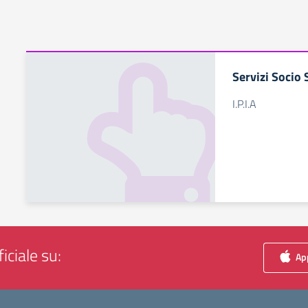
Servizi Socio 
I.P.I.A
iciale su:
App