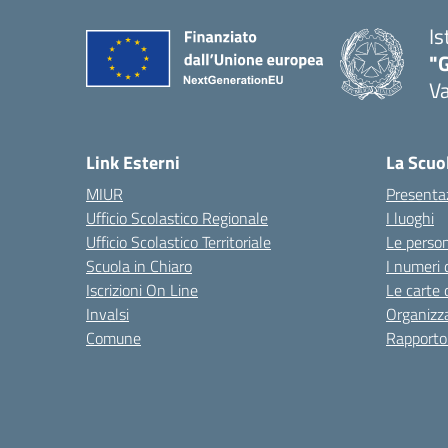
Is
"
Va
— 
Link Esterni
La Scuo
MIUR
Presenta
Ufficio Scolastico Regionale
I luoghi
Ufficio Scolastico Territoriale
Le perso
Scuola in Chiaro
I numeri 
Iscrizioni On Line
Le carte 
Invalsi
Organizz
Comune
Rapporto