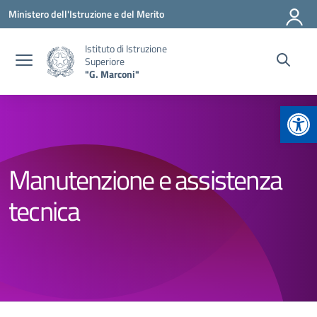
Vai ai contenuti
Vai al menu di navigazione
Vai al footer
Ministero dell'Istruzione e del Merito
Istituto di Istruzione
Superiore
"G. Marconi"
Apr
Manutenzione e assistenza
tecnica