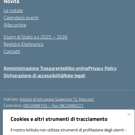
Novità
Le notizie
Calendario eventi
Albo online
Esami di Stato a.s 2025 – 2026
Registro Elettronico
Contatti
Amministrazione Trasparente
Albo online
Privacy Policy
Dichiarazione di accessibilità
Note legali
Indirizzo:
Istituto di Istruzione Superiore "G. Marconi"
Centralino:
0823988155 – Fax: 0823988221
Email:
ceis006006@istruzione.it
Posta elettronica certificata (PEC):
Cookies e altri strumenti di tracciamento
ceis006006@pec.istruzione.it
Codice fiscale: 80004450617
Il nostro Istituto non utilizza strumenti di profilazione degli utenti -