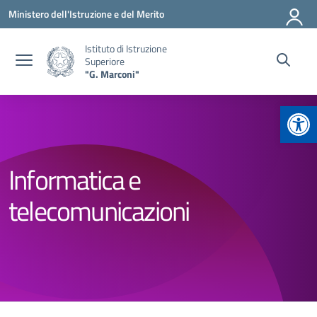
Vai ai contenuti
Vai al menu di navigazione
Vai al footer
Ministero dell'Istruzione e del Merito
Istituto di Istruzione
Superiore
"G. Marconi"
Apr
Informatica e
telecomunicazioni