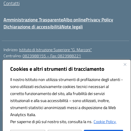
Contatti
Amministrazione Trasparente
Albo online
Privacy Policy
Dichiarazione di accessibilità
Note legali
Indirizzo:
Istituto di Istruzione Superiore "G. Marconi"
Centralino:
0823988155 – Fax: 0823988221
Email:
ceis006006@istruzione.it
Posta elettronica certificata (PEC):
Cookies e altri strumenti di tracciamento
ceis006006@pec.istruzione.it
Codice fiscale: 80004450617
Il nostro Istituto non utilizza strumenti di profilazione degli utenti -
Codice meccanografico:
CEIS006006
sono utilizzati esclusivamente cookies tecnici necessari al
Codice Indice delle Pubbliche Amministrazioni (IPA): istsc_ceis006006
corretto funzionamento del sito, alla fruibilità dei servizi
Codice unico di fatturazione (CUF): UF8BPW
istituzionali e alla sua accessibilità – sono utilizzati, inoltre,
strumenti statistici anonimizzati messi a disposizione da Web
Analytics Italia.
Hosting & Powered by 3D Solution S.r.l.
Per saperne di più sul nostro sito, consulta la ns.
Cookie Policy.
Concept & Design by Designers Italia