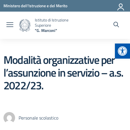
Vai ai contenuti
Vai al menu di navigazione
Vai al footer
Ministero dell'Istruzione e del Merito
Istituto di Istruzione
Superiore
"G. Marconi"
Apr
Modalità organizzative per
l’assunzione in servizio – a.s.
2022/23.
Personale scolastico