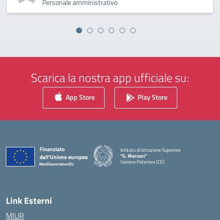
Personale amministrativo
Scarica la nostra app ufficiale su:
App Store
Play Store
Istituto di Istruzione Superiore
"G. Marconi"
Vairano Patenora (CE)
— Visita la pagina iniziale della scuola
Link Esterni
MIUR