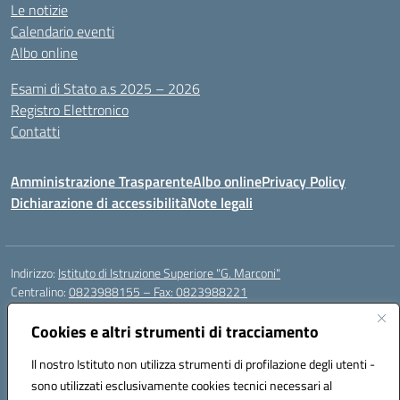
Le notizie
Calendario eventi
Albo online
Esami di Stato a.s 2025 – 2026
Registro Elettronico
Contatti
Amministrazione Trasparente
Albo online
Privacy Policy
Dichiarazione di accessibilità
Note legali
Indirizzo:
Istituto di Istruzione Superiore "G. Marconi"
Centralino:
0823988155 – Fax: 0823988221
Email:
ceis006006@istruzione.it
Posta elettronica certificata (PEC):
Cookies e altri strumenti di tracciamento
ceis006006@pec.istruzione.it
Codice fiscale: 80004450617
Il nostro Istituto non utilizza strumenti di profilazione degli utenti -
Codice meccanografico:
CEIS006006
sono utilizzati esclusivamente cookies tecnici necessari al
Codice Indice delle Pubbliche Amministrazioni (IPA): istsc_ceis006006