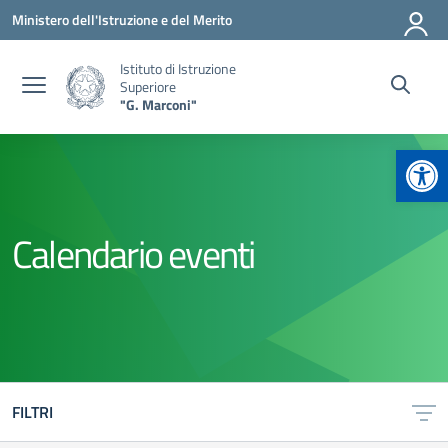
Vai ai contenuti
Vai al menu di navigazione
Vai al footer
Ministero dell'Istruzione e del Merito
Istituto di Istruzione
Superiore
"G. Marconi"
Apr
Calendario eventi
FILTRI