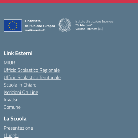
Istituto di Istruzione Superiore
"G. Marconi"
Vairano Patenora (CE)
— Visita la pagina iniziale della scuola
Link Esterni
MIUR
Ufficio Scolastico Regionale
Ufficio Scolastico Territoriale
Scuola in Chiaro
Iscrizioni On Line
Invalsi
Comune
La Scuola
Presentazione
I luoghi