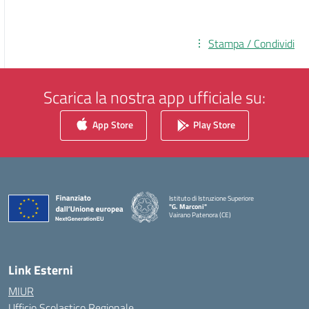
Stampa / Condividi
Scarica la nostra app ufficiale su:
App Store
Play Store
Istituto di Istruzione Superiore
"G. Marconi"
Vairano Patenora (CE)
— Visita la pagina iniziale della scuola
Link Esterni
MIUR
Ufficio Scolastico Regionale