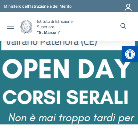
Vai ai contenuti
Vai al menu di navigazione
Vai al footer
Ministero dell'Istruzione e del Merito
Istituto di Istruzione
Superiore
"G. Marconi"
Apr