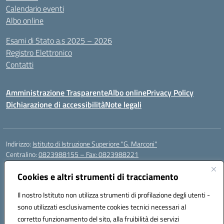
Calendario eventi
Albo online
Esami di Stato a.s 2025 – 2026
Registro Elettronico
Contatti
Amministrazione Trasparente
Albo online
Privacy Policy
Dichiarazione di accessibilità
Note legali
Indirizzo:
Istituto di Istruzione Superiore "G. Marconi"
Centralino:
0823988155 – Fax: 0823988221
Email:
ceis006006@istruzione.it
Posta elettronica certificata (PEC):
Cookies e altri strumenti di tracciamento
ceis006006@pec.istruzione.it
Codice fiscale: 80004450617
Il nostro Istituto non utilizza strumenti di profilazione degli utenti -
Codice meccanografico:
CEIS006006
sono utilizzati esclusivamente cookies tecnici necessari al
Codice Indice delle Pubbliche Amministrazioni (IPA): istsc_ceis006006
corretto funzionamento del sito, alla fruibilità dei servizi