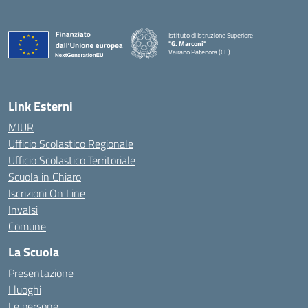
Istituto di Istruzione Superiore
"G. Marconi"
Vairano Patenora (CE)
— Visita la pagina iniziale della scuola
Link Esterni
MIUR
Ufficio Scolastico Regionale
Ufficio Scolastico Territoriale
Scuola in Chiaro
Iscrizioni On Line
Invalsi
Comune
La Scuola
Presentazione
I luoghi
Le persone