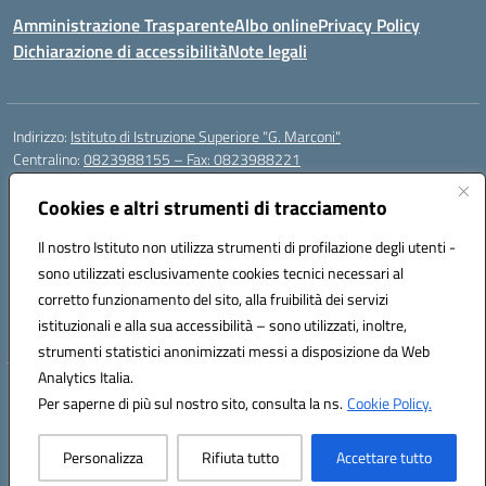
Amministrazione Trasparente
Albo online
Privacy Policy
Dichiarazione di accessibilità
Note legali
Indirizzo:
Istituto di Istruzione Superiore "G. Marconi"
Centralino:
0823988155 – Fax: 0823988221
Email:
ceis006006@istruzione.it
Posta elettronica certificata (PEC):
Cookies e altri strumenti di tracciamento
ceis006006@pec.istruzione.it
Codice fiscale: 80004450617
Il nostro Istituto non utilizza strumenti di profilazione degli utenti -
Codice meccanografico:
CEIS006006
sono utilizzati esclusivamente cookies tecnici necessari al
Codice Indice delle Pubbliche Amministrazioni (IPA): istsc_ceis006006
corretto funzionamento del sito, alla fruibilità dei servizi
Codice unico di fatturazione (CUF): UF8BPW
istituzionali e alla sua accessibilità – sono utilizzati, inoltre,
strumenti statistici anonimizzati messi a disposizione da Web
Analytics Italia.
Hosting & Powered by 3D Solution S.r.l.
Per saperne di più sul nostro sito, consulta la ns.
Cookie Policy.
Concept & Design by Designers Italia
Personalizza
Rifiuta tutto
Accettare tutto