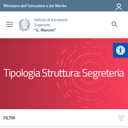
Vai ai contenuti
Vai al menu di navigazione
Vai al footer
Ministero dell'Istruzione e del Merito
Istituto di Istruzione
Superiore
"G. Marconi"
Apr
Tipologia Struttura:
Segreteria
FILTRI