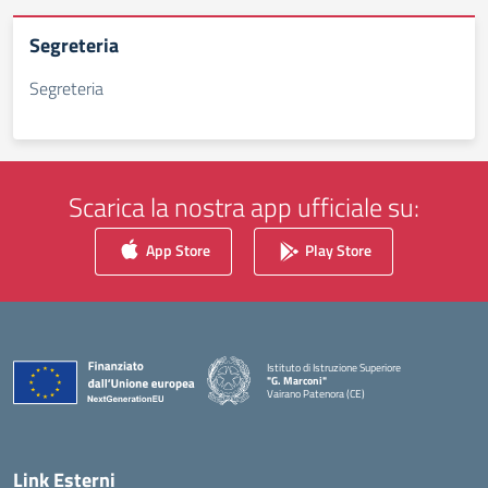
Segreteria
Segreteria
Scarica la nostra app ufficiale su:
App Store
Play Store
Istituto di Istruzione Superiore
"G. Marconi"
Vairano Patenora (CE)
— Visita la pagina iniziale della scuola
Link Esterni