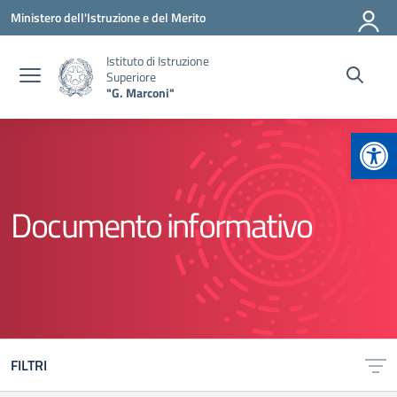
Vai ai contenuti
Vai al menu di navigazione
Vai al footer
Ministero dell'Istruzione e del Merito
Istituto di Istruzione
Superiore
"G. Marconi"
Apr
Documento informativo
FILTRI