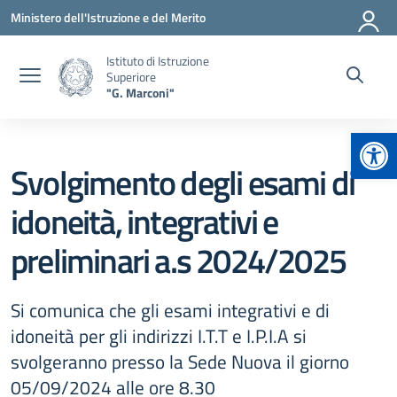
Vai ai contenuti
Vai al menu di navigazione
Vai al footer
Ministero dell'Istruzione e del Merito
Istituto di Istruzione
Superiore
"G. Marconi"
Apr
Svolgimento degli esami di
idoneità, integrativi e
preliminari a.s 2024/2025
Si comunica che gli esami integrativi e di
idoneità per gli indirizzi I.T.T e I.P.I.A si
svolgeranno presso la Sede Nuova il giorno
05/09/2024 alle ore 8.30