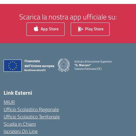
Scarica la nostra app ufficiale su:
App Store
Play Store
Istituto di Istruzione Superiore
"G. Marconi"
Vairano Patenora (CE)
— Visita la pagina iniziale della scuola
Link Esterni
MIUR
Ufficio Scolastico Regionale
Ufficio Scolastico Territoriale
Scuola in Chiaro
Iscrizioni On Line