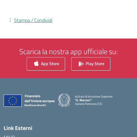
Stampa / Condividi
Scarica la nostra app ufficiale su:
App Store
Play Store
Istituto di Istruzione Superiore
"G. Marconi"
Vairano Patenora (CE)
— Visita la pagina iniziale della scuola
Link Esterni