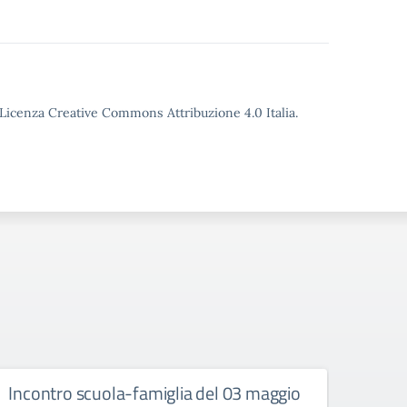
o Licenza Creative Commons Attribuzione 4.0 Italia.
Incontro scuola-famiglia del 03 maggio
Avvis