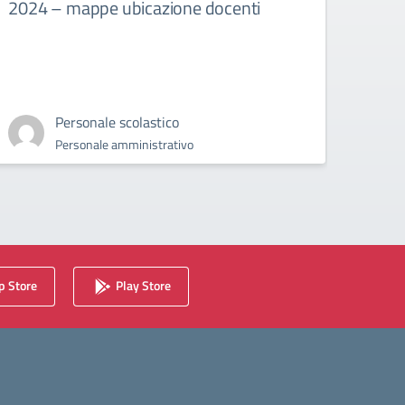
2024 – mappe ubicazione docenti
assem
del 
Assembl
2024
Personale scolastico
Personale amministrativo
 Store
Play Store