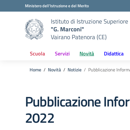
Vai ai contenuti
Vai al menu di navigazione
Vai al footer
Ministero dell'Istruzione e del Merito
Istituto di Istruzione Superiore
"G. Marconi"
Vairano Patenora (CE)
Scuola
Servizi
Novità
Didattica
Home
Novità
Notizie
Pubblicazione Infor
Pubblicazione Info
2022