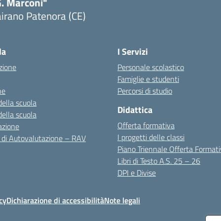
G. Marconi"
irano Patenora (CE)
Visita la pagina iniziale della scuola
la
I Servizi
zione
Personale scolastico
Famiglie e studenti
ne
Percorsi di studio
della scuola
Didattica
della scuola
Offerta formativa
azione
I progetti delle classi
 di Autovalutazione – RAV
Piano Triennale Offerta Format
Libri di Testo A.S. 25 – 26
DPI e Divise
cy
Dichiarazione di accessibilità
Note legali