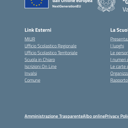
"
Va
— 
Link Esterni
La Scuo
MIUR
Presenta
Ufficio Scolastico Regionale
I luoghi
Ufficio Scolastico Territoriale
Le perso
Scuola in Chiaro
I numeri 
Iscrizioni On Line
Le carte 
Invalsi
Organizz
Comune
Rapporto
Amministrazione Trasparente
Albo online
Privacy Poli