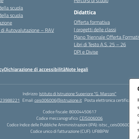
ne
Percorsi di studio
della scuola
Didattica
della scuola
Offerta formativa
azione
I progetti delle classi
 di Autovalutazione – RAV
Piano Triennale Offerta Format
Libri di Testo A.S. 25 – 26
DPI e Divise
cy
Dichiarazione di accessibilità
Note legali
Indirizzo:
Istituto di Istruzione Superiore "G. Marconi"
823988221
Email:
ceis006006@istruzione.it
Posta elettronica certificata (
Codice fiscale: 80004450617
Codice meccanografico:
CEIS006006
Codice Indice delle Pubbliche Amministrazioni (IPA): istsc_ceis006006
Codice unico di fatturazione (CUF): UF8BPW