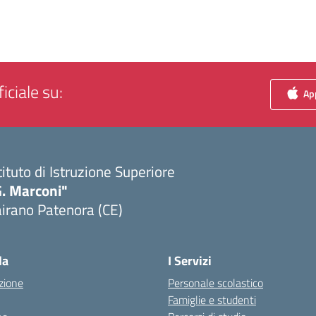
iciale su:
App
tituto di Istruzione Superiore
G. Marconi"
irano Patenora (CE)
Visita la pagina iniziale della scuola
la
I Servizi
zione
Personale scolastico
Famiglie e studenti