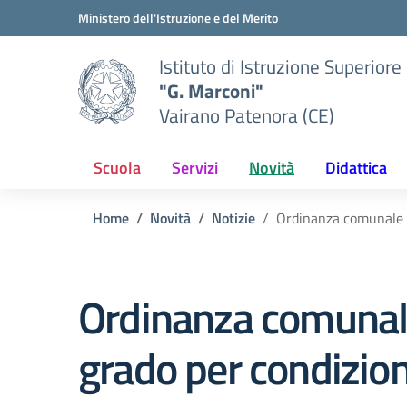
Vai ai contenuti
Vai al menu di navigazione
Vai al footer
Ministero dell'Istruzione e del Merito
Istituto di Istruzione Superiore
"G. Marconi"
Vairano Patenora (CE)
Scuola
Servizi
Novità
Didattica
Home
Novità
Notizie
Ordinanza comunale n
Ordinanza comunale 
grado per condizio