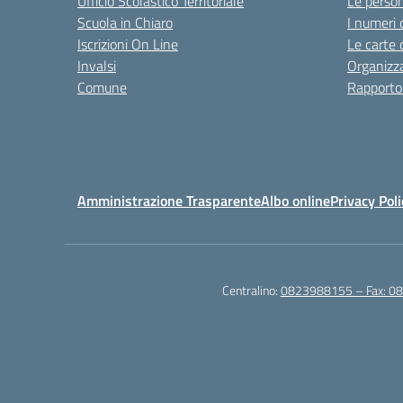
Ufficio Scolastico Territoriale
Le perso
Scuola in Chiaro
I numeri 
Iscrizioni On Line
Le carte 
Invalsi
Organizz
Comune
Rapporto
Amministrazione Trasparente
Albo online
Privacy Poli
Centralino:
0823988155 – Fax: 0