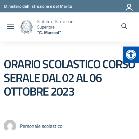
Vai ai contenuti
Vai al menu di navigazione
Vai al footer
Ministero dell'Istruzione e del Merito
Istituto di Istruzione
Superiore
"G. Marconi"
Apr
ORARIO SCOLASTICO CORSO
SERALE DAL 02 AL 06
OTTOBRE 2023
Personale scolastico