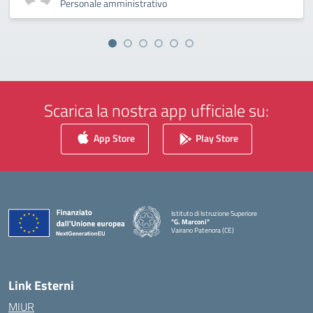
Personale amministrativo
Scarica la nostra app ufficiale su:
App Store
Play Store
Istituto di Istruzione Superiore
"G. Marconi"
Vairano Patenora (CE)
— Visita la pagina iniziale della scuola
Link Esterni
MIUR