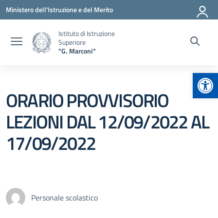
Vai ai contenuti
Vai al menu di navigazione
Vai al footer
Ministero dell'Istruzione e del Merito
Istituto di Istruzione
Superiore
"G. Marconi"
Apr
ORARIO PROVVISORIO
LEZIONI DAL 12/09/2022 AL
17/09/2022
Personale scolastico