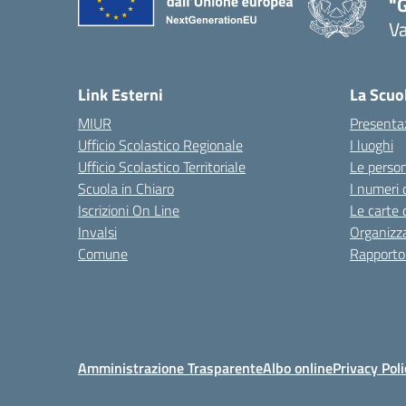
"
Va
— 
Link Esterni
La Scuo
MIUR
Presenta
Ufficio Scolastico Regionale
I luoghi
Ufficio Scolastico Territoriale
Le perso
Scuola in Chiaro
I numeri 
Iscrizioni On Line
Le carte 
Invalsi
Organizz
Comune
Rapporto
Amministrazione Trasparente
Albo online
Privacy Poli