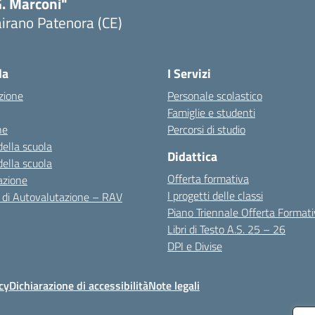
G. Marconi"
irano Patenora (CE)
Visita la pagina iniziale della scuola
la
I Servizi
zione
Personale scolastico
Famiglie e studenti
ne
Percorsi di studio
della scuola
Didattica
della scuola
Offerta formativa
azione
I progetti delle classi
 di Autovalutazione – RAV
Piano Triennale Offerta Format
Libri di Testo A.S. 25 – 26
DPI e Divise
cy
Dichiarazione di accessibilità
Note legali