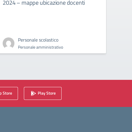
2024 – mappe ubicazione docenti
assem
del 
Assembl
2024
Personale scolastico
Personale amministrativo
 Store
Play Store