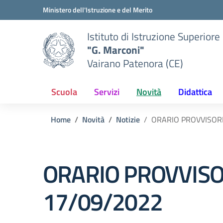
Vai ai contenuti
Vai al menu di navigazione
Vai al footer
Ministero dell'Istruzione e del Merito
Istituto di Istruzione Superiore
"G. Marconi"
Vairano Patenora (CE)
Scuola
Servizi
Novità
Didattica
Home
Novità
Notizie
ORARIO PROVVISORI
ORARIO PROVVISOR
17/09/2022