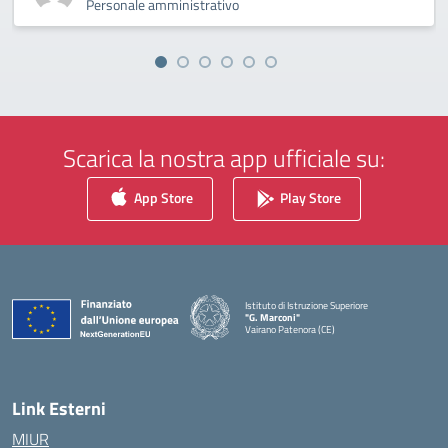
Personale amministrativo
Scarica la nostra app ufficiale su:
App Store
Play Store
Istituto di Istruzione Superiore
"G. Marconi"
Vairano Patenora (CE)
— Visita la pagina iniziale della scuola
Link Esterni
MIUR