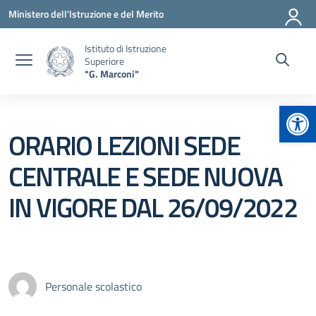
Vai ai contenuti
Vai al menu di navigazione
Vai al footer
Ministero dell'Istruzione e del Merito
Istituto di Istruzione
Superiore
"G. Marconi"
Apr
ORARIO LEZIONI SEDE
CENTRALE E SEDE NUOVA
IN VIGORE DAL 26/09/2022
Personale scolastico