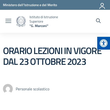
Vai ai contenuti
Vai al menu di navigazione
Vai al footer
Ministero dell'Istruzione e del Merito
Istituto di Istruzione
Superiore
"G. Marconi"
Apr
ORARIO LEZIONI IN VIGORE
DAL 23 OTTOBRE 2023
Personale scolastico