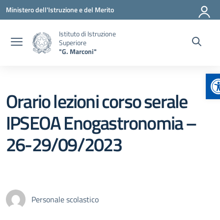
Vai ai contenuti
Vai al menu di navigazione
Vai al footer
Ministero dell'Istruzione e del Merito
Istituto di Istruzione
Superiore
"G. Marconi"
A
Orario lezioni corso serale
IPSEOA Enogastronomia –
26-29/09/2023
Personale scolastico