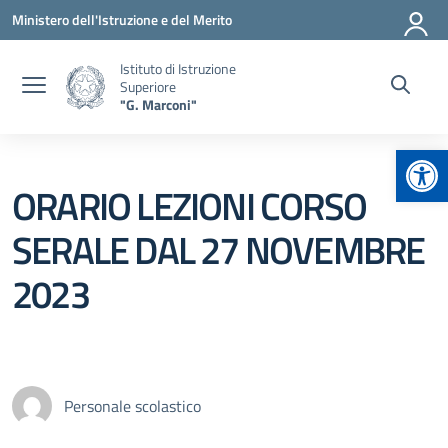
Vai ai contenuti
Vai al menu di navigazione
Vai al footer
Ministero dell'Istruzione e del Merito
Istituto di Istruzione
Superiore
"G. Marconi"
Apr
ORARIO LEZIONI CORSO
SERALE DAL 27 NOVEMBRE
2023
Personale scolastico