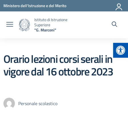
Vai ai contenuti
Vai al menu di navigazione
Vai al footer
Ministero dell'Istruzione e del Merito
Istituto di Istruzione
Superiore
"G. Marconi"
Apr
Orario lezioni corsi serali in
vigore dal 16 ottobre 2023
Personale scolastico