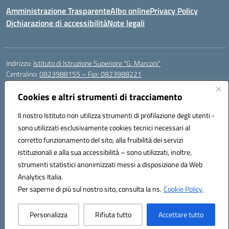
Amministrazione Trasparente
Albo online
Privacy Policy
Dichiarazione di accessibilità
Note legali
Indirizzo:
Istituto di Istruzione Superiore "G. Marconi"
Centralino:
0823988155 – Fax: 0823988221
Email:
ceis006006@istruzione.it
Posta elettronica certificata (PEC):
Cookies e altri strumenti di tracciamento
ceis006006@pec.istruzione.it
Codice fiscale: 80004450617
Il nostro Istituto non utilizza strumenti di profilazione degli utenti -
Codice meccanografico:
CEIS006006
sono utilizzati esclusivamente cookies tecnici necessari al
Codice Indice delle Pubbliche Amministrazioni (IPA): istsc_ceis006006
corretto funzionamento del sito, alla fruibilità dei servizi
Codice unico di fatturazione (CUF): UF8BPW
istituzionali e alla sua accessibilità – sono utilizzati, inoltre,
strumenti statistici anonimizzati messi a disposizione da Web
Analytics Italia.
Hosting & Powered by 3D Solution S.r.l.
Per saperne di più sul nostro sito, consulta la ns.
Cookie Policy.
Concept & Design by Designers Italia
Personalizza
Rifiuta tutto
Accettare tutto