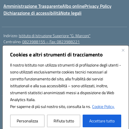
Amministrazione Trasparente
Albo online
Privacy Policy
Dichiarazione di accessibilità
Note legali
Indirizzo:
Istituto di Istruzione Superiore "G. Marconi"
Centralino:
0823988155 – Fax: 0823988221
Email:
ceis006006@istruzione.it
Posta elettronica certificata (PEC):
Cookies e altri strumenti di tracciamento
ceis006006@pec.istruzione.it
Codice fiscale: 80004450617
Il nostro Istituto non utilizza strumenti di profilazione degli utenti -
Codice meccanografico:
CEIS006006
sono utilizzati esclusivamente cookies tecnici necessari al
Codice Indice delle Pubbliche Amministrazioni (IPA): istsc_ceis006006
corretto funzionamento del sito, alla fruibilità dei servizi
Codice unico di fatturazione (CUF): UF8BPW
istituzionali e alla sua accessibilità – sono utilizzati, inoltre,
strumenti statistici anonimizzati messi a disposizione da Web
Analytics Italia.
Hosting & Powered by 3D Solution S.r.l.
Per saperne di più sul nostro sito, consulta la ns.
Cookie Policy.
Concept & Design by Designers Italia
Personalizza
Rifiuta tutto
Accettare tutto