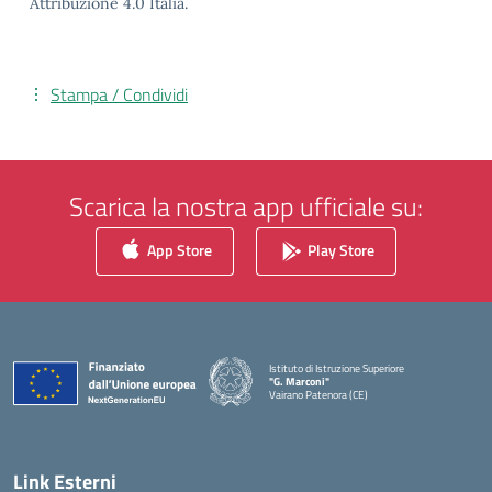
Attribuzione 4.0 Italia.
Stampa / Condividi
Scarica la nostra app ufficiale su:
App Store
Play Store
Istituto di Istruzione Superiore
"G. Marconi"
Vairano Patenora (CE)
— Visita la pagina iniziale della scuola
Link Esterni