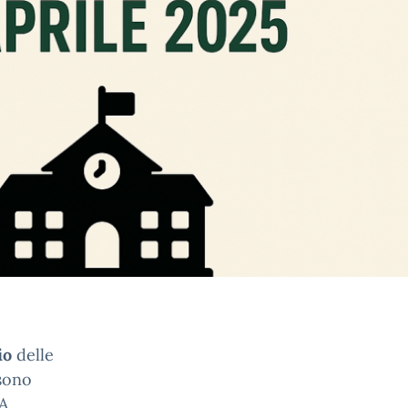
io
delle
 sono
A.