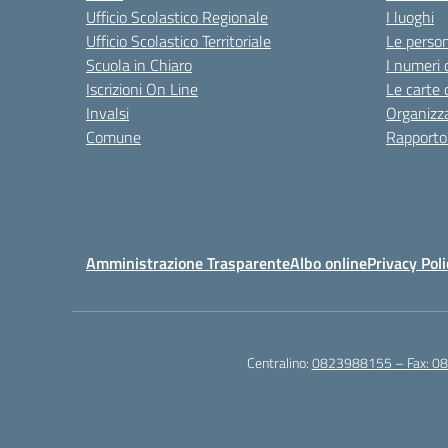
Ufficio Scolastico Regionale
I luoghi
Ufficio Scolastico Territoriale
Le perso
Scuola in Chiaro
I numeri 
Iscrizioni On Line
Le carte 
Invalsi
Organizz
Comune
Rapporto
Amministrazione Trasparente
Albo online
Privacy Poli
Centralino:
0823988155 – Fax: 0