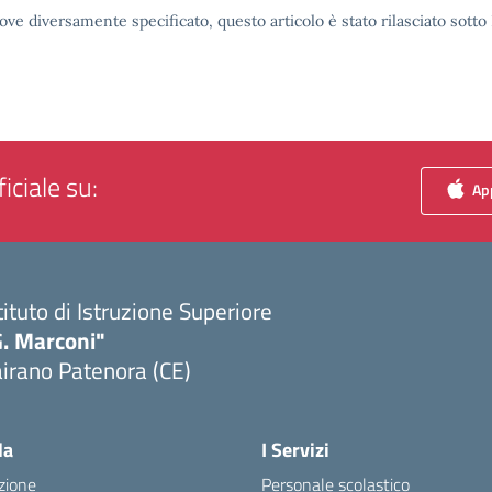
ove diversamente specificato, questo articolo è stato rilasciato sott
iciale su:
App
tituto di Istruzione Superiore
G. Marconi"
irano Patenora (CE)
Visita la pagina iniziale della scuola
la
I Servizi
zione
Personale scolastico