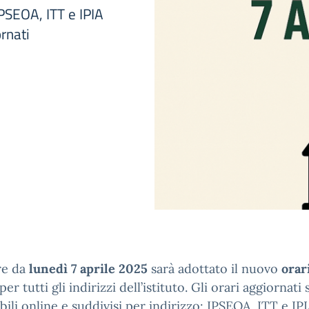
 IPSEOA, ITT e IPIA
ornati
re da
lunedì 7 aprile 2025
sarà adottato il nuovo
orar
per tutti gli indirizzi dell’istituto. Gli orari aggiornati
bili online e suddivisi per indirizzo: IPSEOA, ITT e IPI