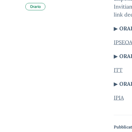
Orario
Invitia
link ded
▶
ORA
IPSEO
▶
ORAR
ITT
▶
ORAR
IPIA
Pubblicat