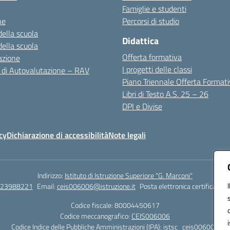
Famiglie e studenti
ne
Percorsi di studio
della scuola
Didattica
della scuola
Offerta formativa
azione
I progetti delle classi
 di Autovalutazione – RAV
Piano Triennale Offerta Format
Libri di Testo A.S. 25 – 26
DPI e Divise
cy
Dichiarazione di accessibilità
Note legali
Indirizzo:
Istituto di Istruzione Superiore "G. Marconi"
823988221
Email:
ceis006006@istruzione.it
Posta elettronica certificata (
Codice fiscale: 80004450617
Codice meccanografico:
CEIS006006
Codice Indice delle Pubbliche Amministrazioni (IPA): istsc_ceis006006