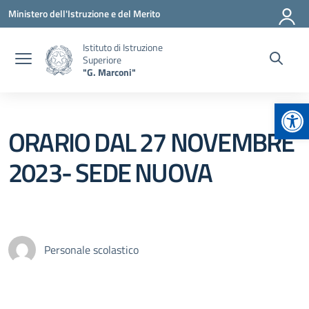
Vai ai contenuti
Vai al menu di navigazione
Vai al footer
Ministero dell'Istruzione e del Merito
Istituto di Istruzione
Superiore
"G. Marconi"
Apr
ORARIO DAL 27 NOVEMBRE
2023- SEDE NUOVA
Personale scolastico