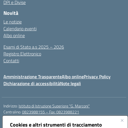
DPI e Divise
Novità
Le notizie
Calendario eventi
Albo online
Esami di Stato a.s 2025 – 2026
Registro Elettronico
Contatti
Amministrazione Trasparente
Albo online
Privacy Policy
Dichiarazione di accessibilità
Note legali
Indirizzo:
Istituto di Istruzione Superiore "G. Marconi"
Centralino:
0823988155 – Fax: 0823988221
Email:
ceis006006@istruzione.it
Posta elettronica certificata (PEC):
Cookies e altri strumenti di tracciamento
ceis006006@pec.istruzione.it