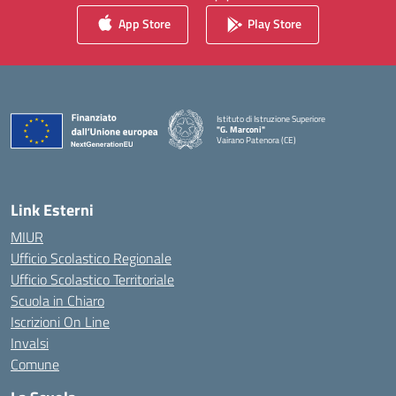
App Store
Play Store
Istituto di Istruzione Superiore
"G. Marconi"
Vairano Patenora (CE)
— Visita la pagina iniziale della scuola
Link Esterni
MIUR
Ufficio Scolastico Regionale
Ufficio Scolastico Territoriale
Scuola in Chiaro
Iscrizioni On Line
Invalsi
Comune