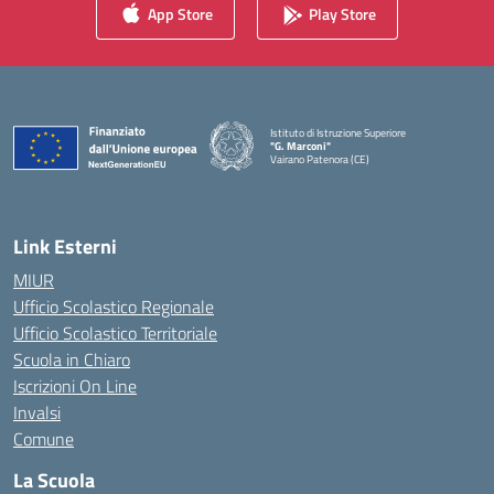
App Store
Play Store
Istituto di Istruzione Superiore
"G. Marconi"
Vairano Patenora (CE)
— Visita la pagina iniziale della scuola
Link Esterni
MIUR
Ufficio Scolastico Regionale
Ufficio Scolastico Territoriale
Scuola in Chiaro
Iscrizioni On Line
Invalsi
Comune
La Scuola