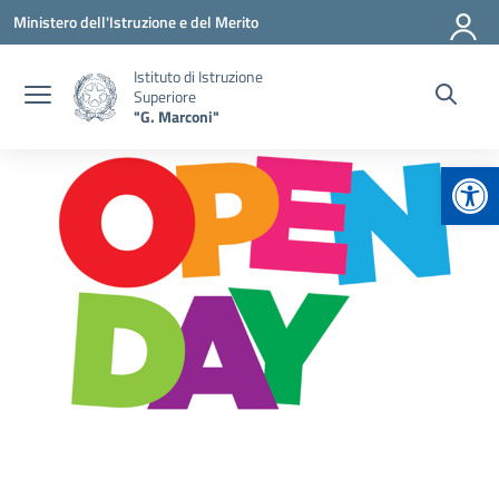
Vai ai contenuti
Vai al menu di navigazione
Vai al footer
Ministero dell'Istruzione e del Merito
Istituto di Istruzione
Superiore
"G. Marconi"
Apr