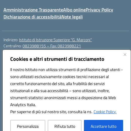
Amministrazione Trasparente
Albo online
Privacy Policy
Dichiarazione di accessibilità
Note legali
Indirizzo:
Istituto di Istruzione Superiore "G. Marconi"
Centralino:
0823988155 – Fax: 0823988221
Email:
ceis006006@istruzione.it
Cookies e altri strumenti di tracciamento
Posta elettronica certificata (PEC):
ceis006006@pec.istruzione.it
Codice fiscale: 80004450617
Il nostro Istituto non utilizza strumenti di profilazione degli utenti -
Codice meccanografico:
CEIS006006
sono utilizzati esclusivamente cookies tecnici necessari al
Codice Indice delle Pubbliche Amministrazioni (IPA): istsc_ceis006006
corretto funzionamento del sito, alla fruibilità dei servizi
Codice unico di fatturazione (CUF): UF8BPW
istituzionali e alla sua accessibilità – sono utilizzati, inoltre,
strumenti statistici anonimizzati messi a disposizione da Web
Analytics Italia.
Hosting & Powered by 3D Solution S.r.l.
Per saperne di più sul nostro sito, consulta la ns.
Cookie Policy.
Concept & Design by Designers Italia
Personalizza
Rifiuta tutto
Accettare tutto