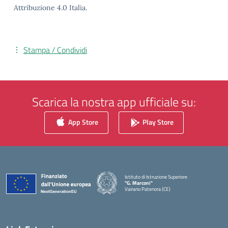
Attribuzione 4.0 Italia.
Stampa / Condividi
Scarica la nostra app ufficiale su:
App Store
Play Store
Istituto di Istruzione Superiore
"G. Marconi"
Vairano Patenora (CE)
— Visita la pagina iniziale della scuola