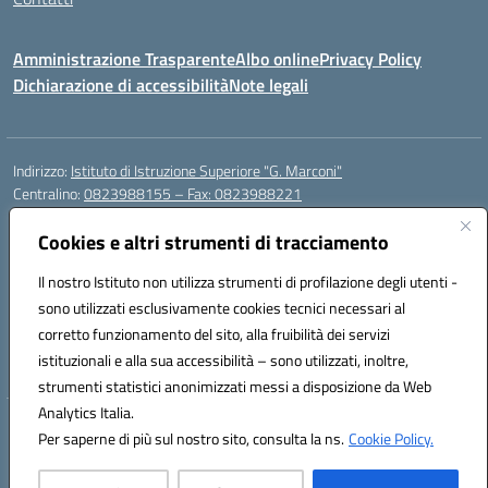
Amministrazione Trasparente
Albo online
Privacy Policy
Dichiarazione di accessibilità
Note legali
Indirizzo:
Istituto di Istruzione Superiore "G. Marconi"
Centralino:
0823988155 – Fax: 0823988221
Email:
ceis006006@istruzione.it
Posta elettronica certificata (PEC):
Cookies e altri strumenti di tracciamento
ceis006006@pec.istruzione.it
Codice fiscale: 80004450617
Il nostro Istituto non utilizza strumenti di profilazione degli utenti -
Codice meccanografico:
CEIS006006
sono utilizzati esclusivamente cookies tecnici necessari al
Codice Indice delle Pubbliche Amministrazioni (IPA): istsc_ceis006006
corretto funzionamento del sito, alla fruibilità dei servizi
Codice unico di fatturazione (CUF): UF8BPW
istituzionali e alla sua accessibilità – sono utilizzati, inoltre,
strumenti statistici anonimizzati messi a disposizione da Web
Analytics Italia.
Hosting & Powered by 3D Solution S.r.l.
Per saperne di più sul nostro sito, consulta la ns.
Cookie Policy.
Concept & Design by Designers Italia