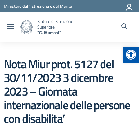
Vai ai contenuti
Vai al menu di navigazione
Vai al footer
Ministero dell'Istruzione e del Merito
Istituto di Istruzione
Superiore
"G. Marconi"
Apr
Nota Miur prot. 5127 del
30/11/2023 3 dicembre
2023 – Giornata
internazionale delle persone
con disabilita’