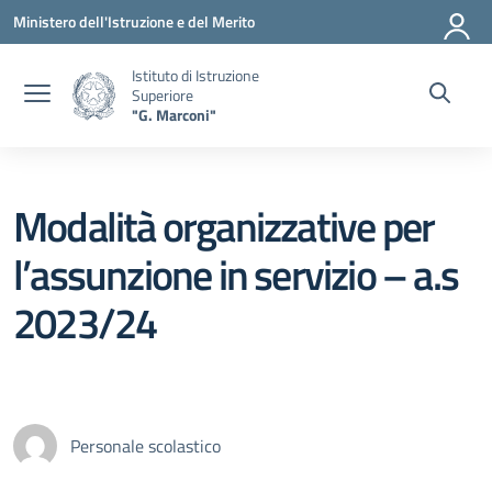
Vai ai contenuti
Vai al menu di navigazione
Vai al footer
Ministero dell'Istruzione e del Merito
Istituto di Istruzione
Superiore
"G. Marconi"
Modalità organizzative per
l’assunzione in servizio – a.s
2023/24
Personale scolastico