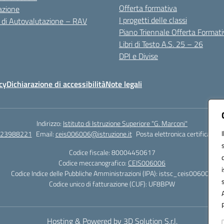
Offerta formativa
azione
I progetti delle classi
 di Autovalutazione – RAV
Piano Triennale Offerta Format
Libri di Testo A.S. 25 – 26
DPI e Divise
cy
Dichiarazione di accessibilità
Note legali
Indirizzo:
Istituto di Istruzione Superiore "G. Marconi"
823988221
Email:
ceis006006@istruzione.it
Posta elettronica certificata (
Codice fiscale: 80004450617
Codice meccanografico:
CEIS006006
Codice Indice delle Pubbliche Amministrazioni (IPA): istsc_ceis006006
Codice unico di fatturazione (CUF): UF8BPW
Hosting & Powered by 3D Solution S.r.l.