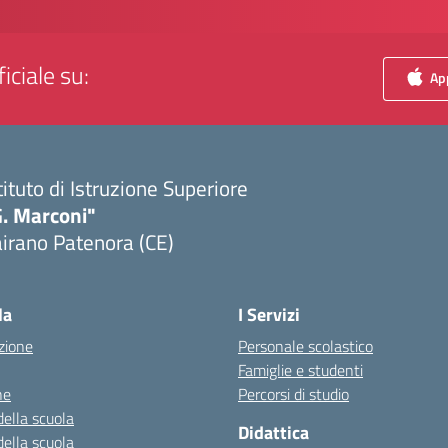
iciale su:
App
tituto di Istruzione Superiore
G. Marconi"
irano Patenora (CE)
Visita la pagina iniziale della scuola
la
I Servizi
zione
Personale scolastico
Famiglie e studenti
ne
Percorsi di studio
della scuola
Didattica
della scuola