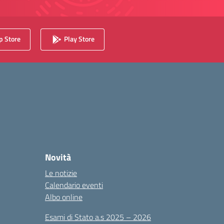
 Store
Play Store
Novità
Le notizie
Calendario eventi
Albo online
Esami di Stato a.s 2025 – 2026