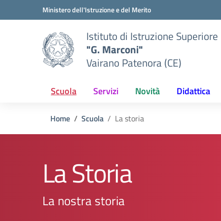
Vai ai contenuti
Vai al menu di navigazione
Vai al footer
Ministero dell'Istruzione e del Merito
Istituto di Istruzione Superiore
"G. Marconi"
Vairano Patenora (CE)
Scuola
Servizi
Novità
Didattica
Home
Scuola
La storia
La Storia
La nostra storia