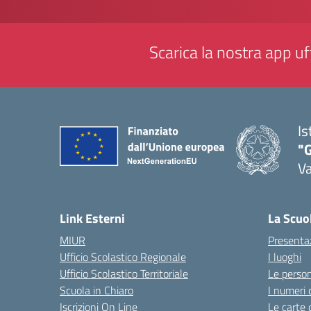
Scarica la nostra app uff
Is
"
Va
— 
Link Esterni
La Scuo
MIUR
Presenta
Ufficio Scolastico Regionale
I luoghi
Ufficio Scolastico Territoriale
Le perso
Scuola in Chiaro
I numeri 
Iscrizioni On Line
Le carte 