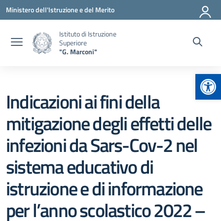
Vai ai contenuti
Vai al menu di navigazione
Vai al footer
Ministero dell'Istruzione e del Merito
Istituto di Istruzione
Superiore
"G. Marconi"
Apr
Indicazioni ai fini della
mitigazione degli effetti delle
infezioni da Sars-Cov-2 nel
sistema educativo di
istruzione e di informazione
per l’anno scolastico 2022 –