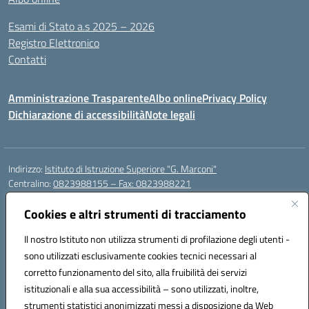
Esami di Stato a.s 2025 – 2026
Registro Elettronico
Contatti
Amministrazione Trasparente
Albo online
Privacy Policy
Dichiarazione di accessibilità
Note legali
Indirizzo:
Istituto di Istruzione Superiore "G. Marconi"
Centralino:
0823988155 – Fax: 0823988221
Email:
ceis006006@istruzione.it
Posta elettronica certificata (PEC):
Cookies e altri strumenti di tracciamento
ceis006006@pec.istruzione.it
Codice fiscale: 80004450617
Il nostro Istituto non utilizza strumenti di profilazione degli utenti -
Codice meccanografico:
CEIS006006
sono utilizzati esclusivamente cookies tecnici necessari al
Codice Indice delle Pubbliche Amministrazioni (IPA): istsc_ceis006006
corretto funzionamento del sito, alla fruibilità dei servizi
Codice unico di fatturazione (CUF): UF8BPW
istituzionali e alla sua accessibilità – sono utilizzati, inoltre,
strumenti statistici anonimizzati messi a disposizione da Web