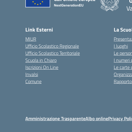
"
Va
— 
Link Esterni
La Scuo
MIUR
Presenta
Ufficio Scolastico Regionale
I luoghi
Ufficio Scolastico Territoriale
Le perso
Scuola in Chiaro
I numeri 
Iscrizioni On Line
Le carte 
Invalsi
Organizz
Comune
Rapporto
Amministrazione Trasparente
Albo online
Privacy Poli