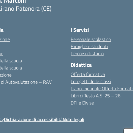
G. Marconi"
irano Patenora (CE)
Visita la pagina iniziale della scuola
la
I Servizi
zione
Personale scolastico
Famiglie e studenti
ne
Percorsi di studio
della scuola
Didattica
della scuola
Offerta formativa
azione
I progetti delle classi
 di Autovalutazione – RAV
Piano Triennale Offerta Format
Libri di Testo A.S. 25 – 26
DPI e Divise
cy
Dichiarazione di accessibilità
Note legali