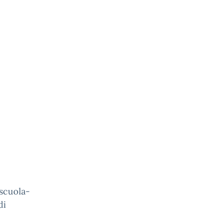
 scuola-
di