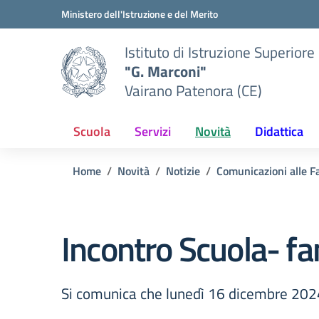
Vai ai contenuti
Vai al menu di navigazione
Vai al footer
Ministero dell'Istruzione e del Merito
Istituto di Istruzione Superiore
"G. Marconi"
Vairano Patenora (CE)
Scuola
Servizi
Novità
Didattica
Home
Novità
Notizie
Comunicazioni alle F
Incontro Scuola- f
Si comunica che lunedì 16 dicembre 2024 s