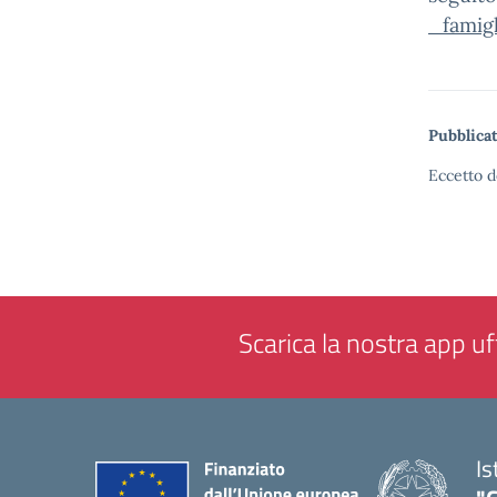
_famigl
Pubblicat
Eccetto d
Scarica la nostra app uff
Is