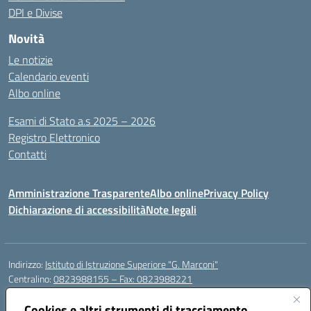
DPI e Divise
Novità
Le notizie
Calendario eventi
Albo online
Esami di Stato a.s 2025 – 2026
Registro Elettronico
Contatti
Amministrazione Trasparente
Albo online
Privacy Policy
Dichiarazione di accessibilità
Note legali
Indirizzo:
Istituto di Istruzione Superiore "G. Marconi"
Centralino:
0823988155 – Fax: 0823988221
Email:
ceis006006@istruzione.it
Posta elettronica certificata (PEC):
Cookies e altri strumenti di tracciamento
ceis006006@pec.istruzione.it