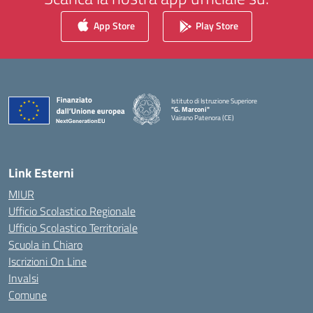
App Store
Play Store
Istituto di Istruzione Superiore
"G. Marconi"
Vairano Patenora (CE)
— Visita la pagina iniziale della scuola
Link Esterni
MIUR
Ufficio Scolastico Regionale
Ufficio Scolastico Territoriale
Scuola in Chiaro
Iscrizioni On Line
Invalsi
Comune