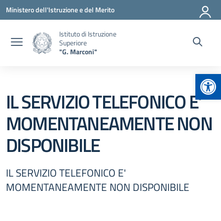
Vai ai contenuti
Vai al menu di navigazione
Vai al footer
Ministero dell'Istruzione e del Merito
Istituto di Istruzione
Superiore
"G. Marconi"
Apr
IL SERVIZIO TELEFONICO E’
MOMENTANEAMENTE NON
DISPONIBILE
IL SERVIZIO TELEFONICO E'
MOMENTANEAMENTE NON DISPONIBILE