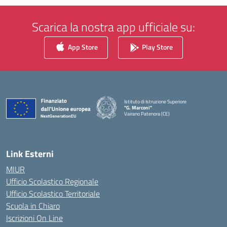
Scarica la nostra app ufficiale su:
App Store
Play Store
Istituto di Istruzione Superiore
"G. Marconi"
Vairano Patenora (CE)
— Visita la pagina iniziale della scuola
Link Esterni
MIUR
Ufficio Scolastico Regionale
Ufficio Scolastico Territoriale
Scuola in Chiaro
Iscrizioni On Line