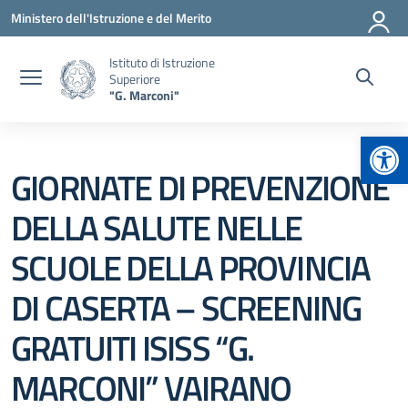
Vai ai contenuti
Vai al menu di navigazione
Vai al footer
Ministero dell'Istruzione e del Merito
Istituto di Istruzione
Superiore
"G. Marconi"
Apr
GIORNATE DI PREVENZIONE
DELLA SALUTE NELLE
SCUOLE DELLA PROVINCIA
DI CASERTA – SCREENING
GRATUITI ISISS “G.
MARCONI” VAIRANO