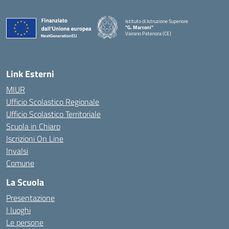
Istituto di Istruzione Superiore
"G. Marconi"
Vairano Patenora (CE)
— Visita la pagina iniziale della scuola
Link Esterni
MIUR
Ufficio Scolastico Regionale
Ufficio Scolastico Territoriale
Scuola in Chiaro
Iscrizioni On Line
Invalsi
Comune
La Scuola
Presentazione
I luoghi
Le persone