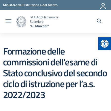
Vai ai contenuti
Vai al menu di navigazione
Vai al footer
Ministero dell'Istruzione e del Merito
Istituto di Istruzione
Superiore
"G. Marconi"
Apr
Formazione delle
commissioni dell’esame di
Stato conclusivo del secondo
ciclo di istruzione per l’a.s.
2022/2023