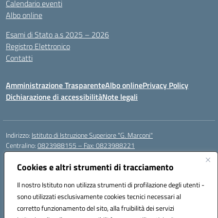
Calendario eventi
Albo online
Esami di Stato a.s 2025 – 2026
Registro Elettronico
Contatti
Amministrazione Trasparente
Albo online
Privacy Policy
Dichiarazione di accessibilità
Note legali
Indirizzo:
Istituto di Istruzione Superiore "G. Marconi"
Centralino:
0823988155 – Fax: 0823988221
Email:
ceis006006@istruzione.it
Posta elettronica certificata (PEC):
Cookies e altri strumenti di tracciamento
ceis006006@pec.istruzione.it
Codice fiscale: 80004450617
Il nostro Istituto non utilizza strumenti di profilazione degli utenti -
Codice meccanografico:
CEIS006006
sono utilizzati esclusivamente cookies tecnici necessari al
Codice Indice delle Pubbliche Amministrazioni (IPA): istsc_ceis006006
corretto funzionamento del sito, alla fruibilità dei servizi
Codice unico di fatturazione (CUF): UF8BPW