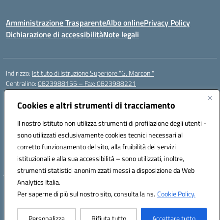
Amministrazione Trasparente
Albo online
Privacy Policy
Dichiarazione di accessibilità
Note legali
Indirizzo:
Istituto di Istruzione Superiore "G. Marconi"
Centralino:
0823988155 – Fax: 0823988221
Email:
ceis006006@istruzione.it
Posta elettronica certificata (PEC):
Cookies e altri strumenti di tracciamento
ceis006006@pec.istruzione.it
Codice fiscale: 80004450617
Il nostro Istituto non utilizza strumenti di profilazione degli utenti -
Codice meccanografico:
CEIS006006
sono utilizzati esclusivamente cookies tecnici necessari al
Codice Indice delle Pubbliche Amministrazioni (IPA): istsc_ceis006006
corretto funzionamento del sito, alla fruibilità dei servizi
Codice unico di fatturazione (CUF): UF8BPW
istituzionali e alla sua accessibilità – sono utilizzati, inoltre,
strumenti statistici anonimizzati messi a disposizione da Web
Analytics Italia.
Hosting & Powered by 3D Solution S.r.l.
Per saperne di più sul nostro sito, consulta la ns.
Cookie Policy.
Concept & Design by Designers Italia
Personalizza
Rifiuta tutto
Accettare tutto