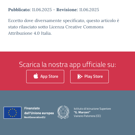
Pubblicato:
11.06.2025
-
Revisione:
11.06.2025
Eccetto dove diversamente specificato, questo articolo è
stato rilasciato sotto Licenza Creative Commons
Attribuzione 4.0 Italia.
Scarica la nostra app ufficiale su:
App Store
Play Store
Istituto di Istruzione Superiore
"G. Marconi"
Vairano Patenora (CE)
— Visita la pagina iniziale della scuola