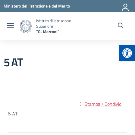
Vai ai contenuti
Vai al menu di navigazione
Vai al footer
Ministero dell'Istruzione e del Merito
Istituto di Istruzione
Superiore
"G. Marconi"
Apr
5 AT
Stampa / Condividi
5 AT