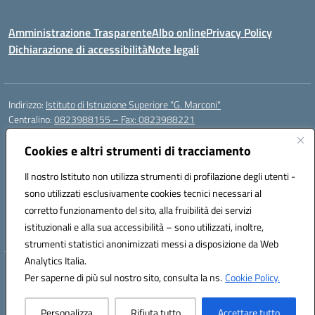
Amministrazione Trasparente
Albo online
Privacy Policy
Dichiarazione di accessibilità
Note legali
Indirizzo:
Istituto di Istruzione Superiore "G. Marconi"
Centralino:
0823988155 – Fax: 0823988221
Email:
ceis006006@istruzione.it
Posta elettronica certificata (PEC):
Cookies e altri strumenti di tracciamento
ceis006006@pec.istruzione.it
Codice fiscale: 80004450617
Il nostro Istituto non utilizza strumenti di profilazione degli utenti -
Codice meccanografico:
CEIS006006
sono utilizzati esclusivamente cookies tecnici necessari al
Codice Indice delle Pubbliche Amministrazioni (IPA): istsc_ceis006006
corretto funzionamento del sito, alla fruibilità dei servizi
Codice unico di fatturazione (CUF): UF8BPW
istituzionali e alla sua accessibilità – sono utilizzati, inoltre,
strumenti statistici anonimizzati messi a disposizione da Web
Analytics Italia.
Hosting & Powered by 3D Solution S.r.l.
Per saperne di più sul nostro sito, consulta la ns.
Cookie Policy.
Concept & Design by Designers Italia
Personalizza
Rifiuta tutto
Accettare tutto