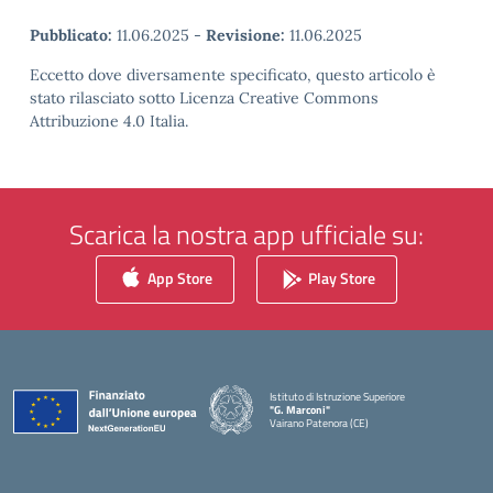
Pubblicato:
11.06.2025
-
Revisione:
11.06.2025
Eccetto dove diversamente specificato, questo articolo è
stato rilasciato sotto Licenza Creative Commons
Attribuzione 4.0 Italia.
Scarica la nostra app ufficiale su:
App Store
Play Store
Istituto di Istruzione Superiore
"G. Marconi"
Vairano Patenora (CE)
— Visita la pagina iniziale della scuola