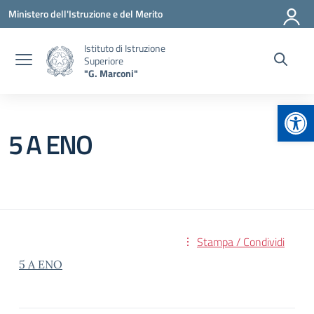
Vai ai contenuti
Vai al menu di navigazione
Vai al footer
Ministero dell'Istruzione e del Merito
Istituto di Istruzione
Superiore
"G. Marconi"
Apr
5 A ENO
Stampa / Condividi
5 A ENO