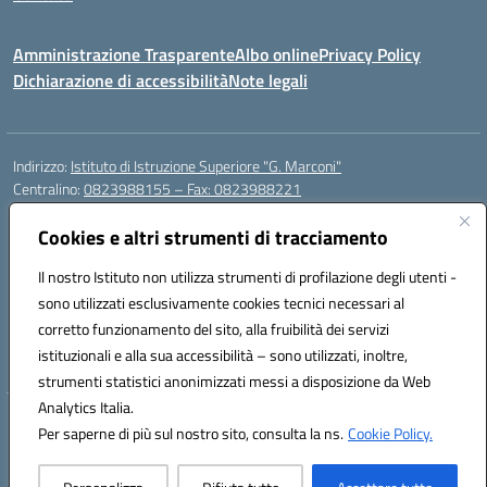
Amministrazione Trasparente
Albo online
Privacy Policy
Dichiarazione di accessibilità
Note legali
Indirizzo:
Istituto di Istruzione Superiore "G. Marconi"
Centralino:
0823988155 – Fax: 0823988221
Email:
ceis006006@istruzione.it
Posta elettronica certificata (PEC):
Cookies e altri strumenti di tracciamento
ceis006006@pec.istruzione.it
Codice fiscale: 80004450617
Il nostro Istituto non utilizza strumenti di profilazione degli utenti -
Codice meccanografico:
CEIS006006
sono utilizzati esclusivamente cookies tecnici necessari al
Codice Indice delle Pubbliche Amministrazioni (IPA): istsc_ceis006006
corretto funzionamento del sito, alla fruibilità dei servizi
Codice unico di fatturazione (CUF): UF8BPW
istituzionali e alla sua accessibilità – sono utilizzati, inoltre,
strumenti statistici anonimizzati messi a disposizione da Web
Analytics Italia.
Hosting & Powered by 3D Solution S.r.l.
Per saperne di più sul nostro sito, consulta la ns.
Cookie Policy.
Concept & Design by Designers Italia