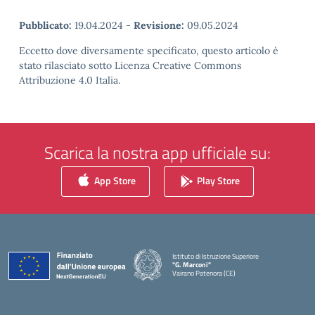
Pubblicato:
19.04.2024
-
Revisione:
09.05.2024
Eccetto dove diversamente specificato, questo articolo è
stato rilasciato sotto Licenza Creative Commons
Attribuzione 4.0 Italia.
Scarica la nostra app ufficiale su:
App Store
Play Store
Istituto di Istruzione Superiore
"G. Marconi"
Vairano Patenora (CE)
— Visita la pagina iniziale della scuola