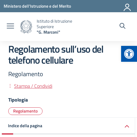
Vai ai contenuti
Vai al menu di navigazione
Vai al footer
Ministero dell'Istruzione e del Merito
Istituto di Istruzione
Superiore
"G. Marconi"
Apr
Regolamento sull’uso del
telefono cellulare
Regolamento
Stampa / Condividi
Tipologia
Regolamento
Indice della pagina