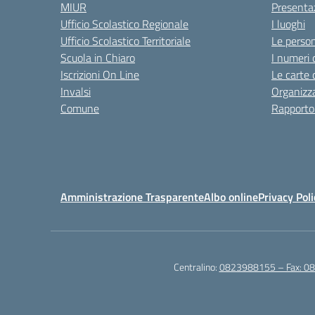
MIUR
Presenta
Ufficio Scolastico Regionale
I luoghi
Ufficio Scolastico Territoriale
Le perso
Scuola in Chiaro
I numeri 
Iscrizioni On Line
Le carte 
Invalsi
Organizz
Comune
Rapporto
Amministrazione Trasparente
Albo online
Privacy Poli
Centralino:
0823988155 – Fax: 0