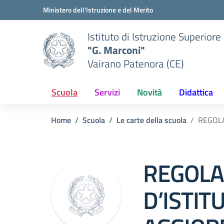
Vai ai contenuti
Vai al menu di navigazione
Vai al footer
Ministero dell'Istruzione e del Merito
Istituto di Istruzione Superiore
"G. Marconi"
Vairano Patenora (CE)
Scuola
Servizi
Novità
Didattica
Home
Scuola
Le carte della scuola
REGOL
REGOL
D’ISTIT