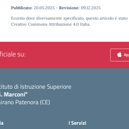
Pubblicato:
20.05.2025
-
Revisione:
09.12.2025
Eccetto dove diversamente specificato, questo articolo è stato 
Creative Commons Attribuzione 4.0 Italia.
iciale su:
App
tituto di Istruzione Superiore
G. Marconi"
irano Patenora (CE)
Visita la pagina iniziale della scuola
la
I Servizi