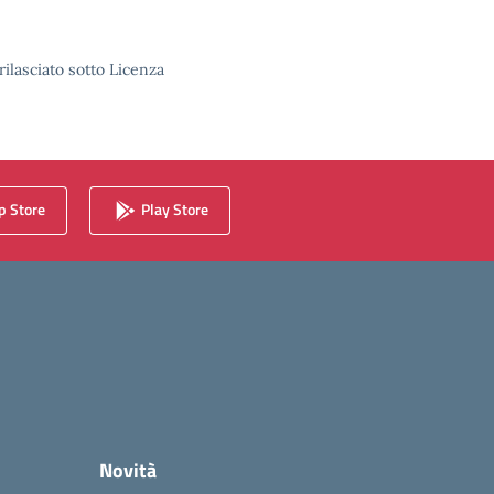
rilasciato sotto Licenza
 Store
Play Store
Novità