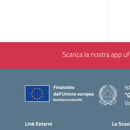
Scarica la nostra app uff
Is
"
Va
— 
Link Esterni
La Scuo