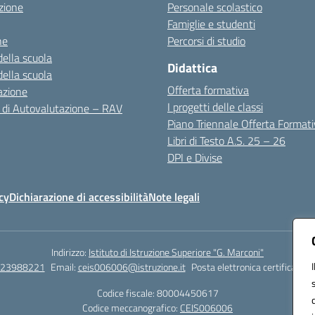
zione
Personale scolastico
Famiglie e studenti
ne
Percorsi di studio
della scuola
Didattica
della scuola
Offerta formativa
azione
I progetti delle classi
 di Autovalutazione – RAV
Piano Triennale Offerta Format
Libri di Testo A.S. 25 – 26
DPI e Divise
cy
Dichiarazione di accessibilità
Note legali
Indirizzo:
Istituto di Istruzione Superiore "G. Marconi"
823988221
Email:
ceis006006@istruzione.it
Posta elettronica certificata (
Codice fiscale: 80004450617
Codice meccanografico:
CEIS006006