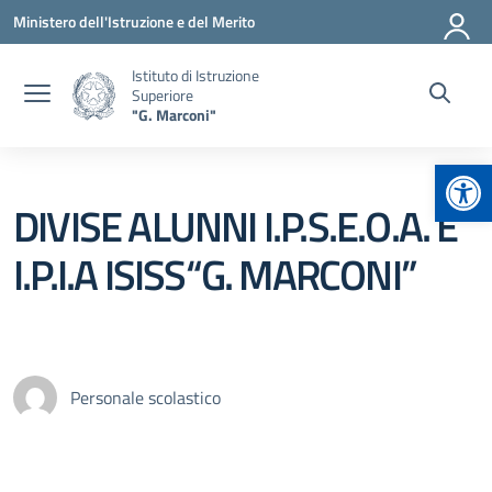
Vai ai contenuti
Vai al menu di navigazione
Vai al footer
Ministero dell'Istruzione e del Merito
Istituto di Istruzione
Superiore
"G. Marconi"
Apr
DIVISE ALUNNI I.P.S.E.O.A. E
I.P.I.A ISISS“G. MARCONI”
Personale scolastico