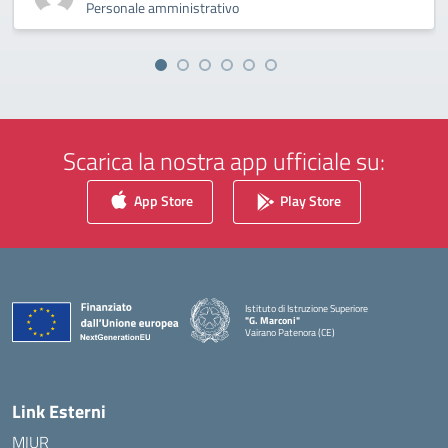
Personale amministrativo
Scarica la nostra app ufficiale su:
App Store
Play Store
Istituto di Istruzione Superiore
"G. Marconi"
Vairano Patenora (CE)
— Visita la pagina iniziale della scuola
Link Esterni
MIUR