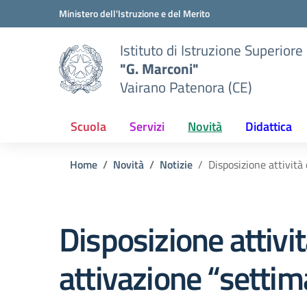
Vai ai contenuti
Vai al menu di navigazione
Vai al footer
Ministero dell'Istruzione e del Merito
Istituto di Istruzione Superiore
"G. Marconi"
Vairano Patenora (CE)
Scuola
Servizi
Novità
Didattica
Home
Novità
Notizie
Disposizione attività
Disposizione attivi
attivazione “settim