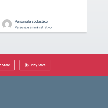
Assembl
2024
Personale scolastico
Personale amministrativo
 Store
Play Store