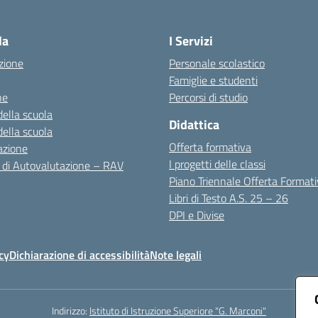
Visita la pagina iniziale della scuola
la
I Servizi
zione
Personale scolastico
Famiglie e studenti
ne
Percorsi di studio
della scuola
Didattica
della scuola
Offerta formativa
azione
I progetti delle classi
 di Autovalutazione – RAV
Piano Triennale Offerta Format
Libri di Testo A.S. 25 – 26
DPI e Divise
cy
Dichiarazione di accessibilità
Note legali
Indirizzo:
Istituto di Istruzione Superiore "G. Marconi"