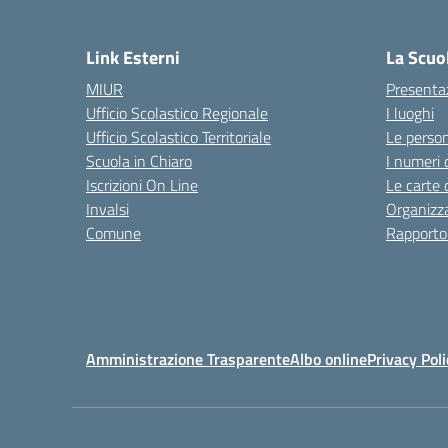
— 
Link Esterni
La Scuo
MIUR
Presenta
Ufficio Scolastico Regionale
I luoghi
Ufficio Scolastico Territoriale
Le perso
Scuola in Chiaro
I numeri 
Iscrizioni On Line
Le carte 
Invalsi
Organizz
Comune
Rapporto
Amministrazione Trasparente
Albo online
Privacy Poli