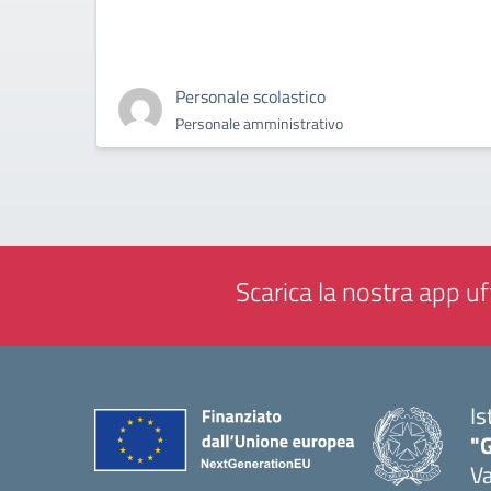
Personale scolastico
Personale amministrativo
Scarica la nostra app uff
Is
"
Va