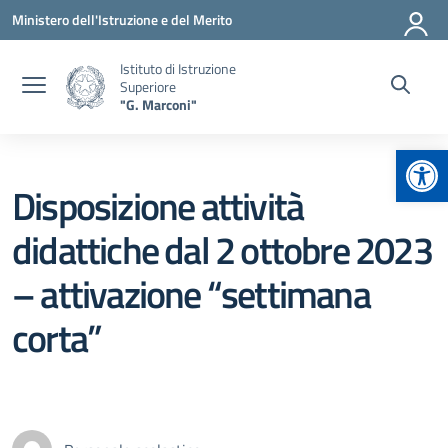
Vai ai contenuti
Vai al menu di navigazione
Vai al footer
Ministero dell'Istruzione e del Merito
Istituto di Istruzione
Superiore
"G. Marconi"
Apr
Disposizione attività
didattiche dal 2 ottobre 2023
– attivazione “settimana
corta”