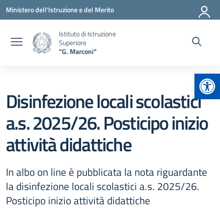
Vai ai contenuti
Vai al menu di navigazione
Vai al footer
Ministero dell'Istruzione e del Merito
Istituto di Istruzione
Superiore
"G. Marconi"
Apr
Disinfezione locali scolastici
a.s. 2025/26. Posticipo inizio
attività didattiche
In albo on line è pubblicata la nota riguardante
la disinfezione locali scolastici a.s. 2025/26.
Posticipo inizio attività didattiche