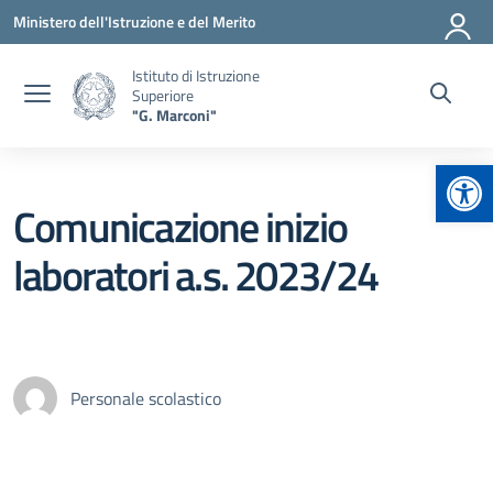
Vai ai contenuti
Vai al menu di navigazione
Vai al footer
Ministero dell'Istruzione e del Merito
Istituto di Istruzione
Superiore
"G. Marconi"
Apr
Comunicazione inizio
laboratori a.s. 2023/24
Personale scolastico